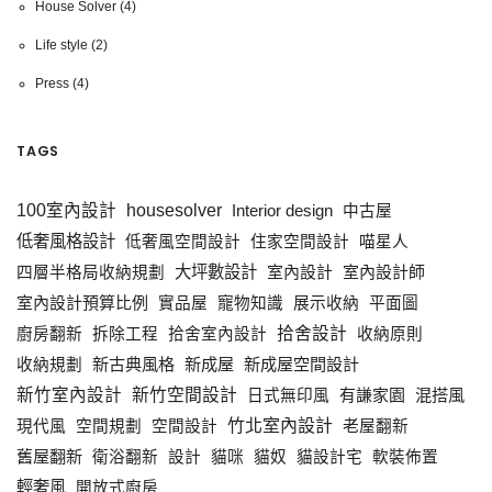
House Solver
(4)
Life style
(2)
Press
(4)
TAGS
100室內設計
housesolver
Interior design
中古屋
低奢風格設計
低奢風空間設計
住家空間設計
喵星人
大坪數設計
室內設計
室內設計師
四層半格局收納規劃
室內設計預算比例
實品屋
寵物知識
展示收納
平面圖
拾舍設計
廚房翻新
拆除工程
拾舍室內設計
收納原則
新古典風格
新成屋
新成屋空間設計
收納規劃
新竹室內設計
新竹空間設計
有謙家園
混搭風
日式無印風
竹北室內設計
現代風
空間規劃
空間設計
老屋翻新
舊屋翻新
衛浴翻新
設計
貓咪
貓奴
貓設計宅
軟裝佈置
輕奢風
開放式廚房