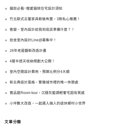
貓奴必看~寵愛貓咪住宅設計須知
竹北歐式古董家具軟裝佈置，3款私心推薦！
客變、室內設計前我到底該準備什麼？！
拾舍室內設計Line@募集中！
26年老屋翻新改造計畫
4層半透天收納規劃大公開！
室內空間設計費用，預算比例分4大類
新古典設計風格，繁雜城市裡的唯一休憩處
實品屋Room tour，沉穩灰藍調輕奢宅超有質感
小坪數大改造，一起邁入倆人的退休鄉村小世界
文章分類