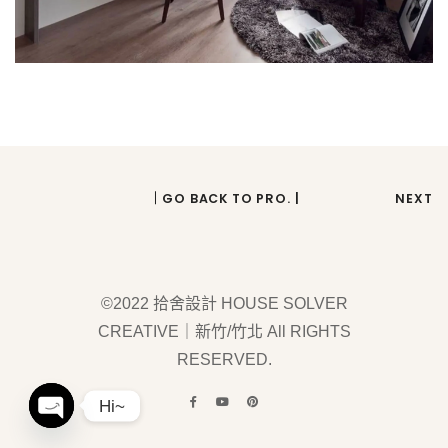
｜GO BACK TO PRO. |
NEXT
©2022 拾舍設計 HOUSE SOLVER
CREATIVE｜新竹/竹北 All RIGHTS
RESERVED.
Hi~
OPEN CHATY