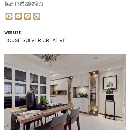
格局 | 3房2廳2衛浴
F
M
L
P
a
e
i
i
c
s
n
n
WEBSITE
e
s
e
t
HOUSE SOLVER CREATIVE
b
e
e
o
n
r
o
g
e
k
e
s
r
t