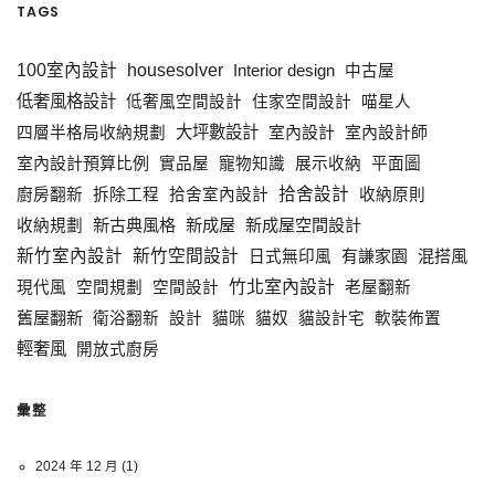
TAGS
100室內設計
housesolver
Interior design
中古屋
低奢風格設計
低奢風空間設計
住家空間設計
喵星人
大坪數設計
室內設計
室內設計師
四層半格局收納規劃
室內設計預算比例
實品屋
寵物知識
展示收納
平面圖
拾舍設計
廚房翻新
拆除工程
拾舍室內設計
收納原則
新古典風格
新成屋
新成屋空間設計
收納規劃
新竹室內設計
新竹空間設計
有謙家園
混搭風
日式無印風
竹北室內設計
現代風
空間規劃
空間設計
老屋翻新
舊屋翻新
衛浴翻新
設計
貓咪
貓奴
貓設計宅
軟裝佈置
輕奢風
開放式廚房
彙整
2024 年 12 月
(1)