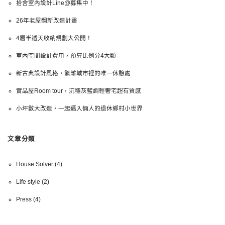
拾舍室內設計Line@募集中！
26年老屋翻新改造計畫
4層半透天收納規劃大公開！
室內空間設計費用，預算比例分4大類
新古典設計風格，繁雜城市裡的唯一休憩處
實品屋Room tour，沉穩灰藍調輕奢宅超有質感
小坪數大改造，一起邁入倆人的退休鄉村小世界
文章分類
House Solver
(4)
Life style
(2)
Press
(4)