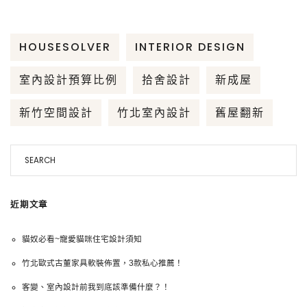
a
e
i
i
c
s
n
n
e
s
e
t
HOUSESOLVER
INTERIOR DESIGN
b
e
e
o
n
r
室內設計預算比例
拾舍設計
新成屋
o
g
e
k
e
s
新竹空間設計
竹北室內設計
舊屋翻新
r
t
近期文章
貓奴必看~寵愛貓咪住宅設計須知
竹北歐式古董家具軟裝佈置，3款私心推薦！
客變、室內設計前我到底該準備什麼？！